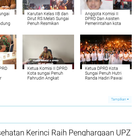
ungai
Karutan Kelas IIB dan
Anggota Komisi II
Dirut RS Melati Sungai
DPRD Dan Asisten
ndung
Penuh Resmikan
Pemerintahan kota
Bedah Rumah di Desa
Sungai Penuh
Talang Lindung
Dampingi Kunjungan
otong
Tim Pertamina Jambi
a
Dipsbu 2437120
sa
DPRD
Ketua Komisi II DPRD
Ketua DPRD Kota
Kota sungai Penuh
Sungai Penuh Hutri
r
Fahrudin Angkat
Randa Hadiri Pawai
aham
Bicara Menyoroti Tata
Obor Sambut Tahun
orisme
Kelola Keuangan
Baru Islam 1
Parkir Pemkot Sungai
Muharram 1448 H
Penuh Dan Gaji 13.
Tampilkan
sehatan Kerinci Raih Penghargaan UPZ