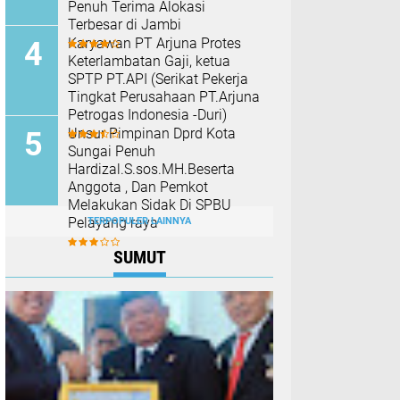
Penuh Terima Alokasi
Terbesar di Jambi
Karyawan PT Arjuna Protes
Keterlambatan Gaji, ketua
SPTP PT.API (Serikat Pekerja
Tingkat Perusahaan PT.Arjuna
Petrogas Indonesia -Duri)
Unsur Pimpinan Dprd Kota
Sungai Penuh
Hardizal.S.sos.MH.Beserta
Anggota , Dan Pemkot
Melakukan Sidak Di SPBU
Pelayang raya
TERPOPULER LAINNYA
SUMUT