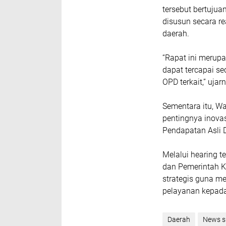
tersebut bertuju
disusun secara r
daerah.
“Rapat ini merup
dapat tercapai se
OPD terkait,” ujar
Sementara itu, Wa
pentingnya inova
Pendapatan Asli D
Melalui hearing t
dan Pemerintah 
strategis guna 
pelayanan kepada
Daerah
News s