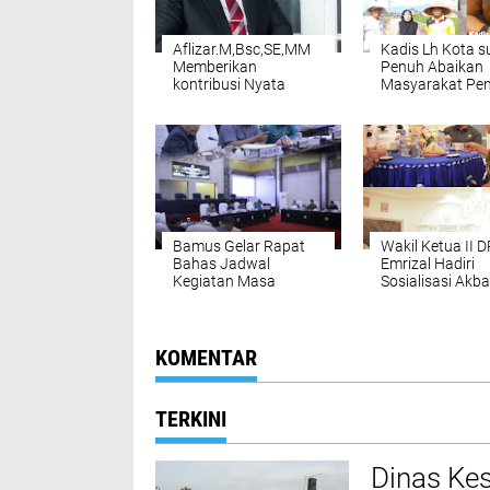
Aflizar.M,Bsc,SE,MM
Kadis Lh Kota s
Memberikan
Penuh Abaikan
kontribusi Nyata
Masyarakat Pe
Dalam Berbagai
Hiang Terkait
Sektor Pemerintahan
Bantuan Mobil
Kab.Kerinci Dan Kota
Sampah Saat G
sungai Penuh *
royong Swaday
Selamat Purna Tugas
masyarakat de
"
setempat
Bamus Gelar Rapat
Wakil Ketua II 
Bahas Jadwal
Emrizal Hadiri
Kegiatan Masa
Sosialisasi Akba
Persidangan III 2026
Pencegahan P
Radikal dan Ter
KOMENTAR
TERKINI
Dinas Ke