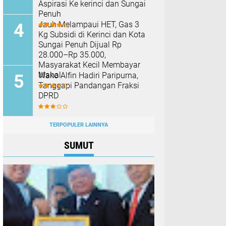
Aspirasi Ke kerinci dan Sungai
Penuh
Jauh Melampaui HET, Gas 3
Kg Subsidi di Kerinci dan Kota
Sungai Penuh Dijual Rp
28.000–Rp 35.000,
Masyarakat Kecil Membayar
Mahal
Wako Alfin Hadiri Paripurna,
Tanggapi Pandangan Fraksi
DPRD
TERPOPULER LAINNYA
SUMUT