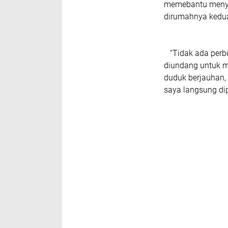
memebantu menye
dirumahnya kedua
“Tidak ada perbu
diundang untuk m
duduk berjauhan,
saya langsung di