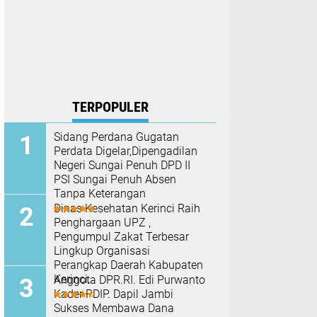
TERPOPULER
Sidang Perdana Gugatan
Perdata Digelar,Dipengadilan
Negeri Sungai Penuh DPD II
PSI Sungai Penuh Absen
Tanpa Keterangan
Dinas Kesehatan Kerinci Raih
Penghargaan UPZ ,
Pengumpul Zakat Terbesar
Lingkup Organisasi
Perangkap Daerah Kabupaten
Kerinci.
Anggota DPR.RI. Edi Purwanto
Kader PDIP. Dapil Jambi
Sukses Membawa Dana