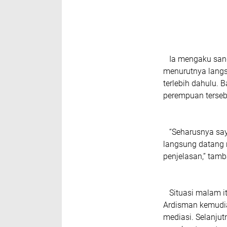
Ia mengaku sang
menurutnya langs
terlebih dahulu. 
perempuan terseb
“Seharusnya saya
langsung datang 
penjelasan,” tam
Situasi malam itu
Ardisman kemudia
mediasi. Selanjut