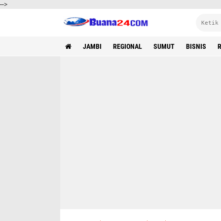
-->
JAMBI
REGIONAL
SUMUT
BISNIS
R
Diduga " Salah Paham Pengusaha Karaoke Dianiaya , Dan Tempuh Jalur Hukum