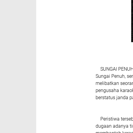
SUNGAI PENUH – 
Sungai Penuh, se
melibatkan seora
pengusaha karaok
berstatus janda 
Peristiwa terseb
dugaan adanya t