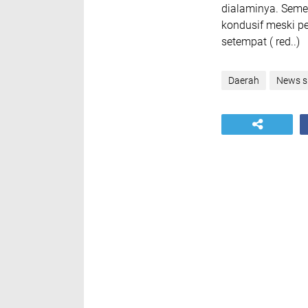
dialaminya. Semen
kondusif meski p
setempat ( red..)
Daerah
News s