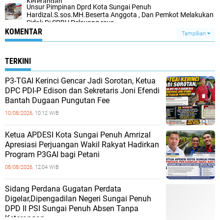
Keterangan
Unsur Pimpinan Dprd Kota Sungai Penuh
Hardizal.S.sos.MH.Beserta Anggota , Dan Pemkot Melakukan
Sidak Di SPBU Pelayang raya
KOMENTAR
Tampilkan
TERKINI
P3-TGAI Kerinci Gencar Jadi Sorotan, Ketua
DPC PDI-P Edison dan Sekretaris Joni Efendi
Bantah Dugaan Pungutan Fee
10/08/2026,
10:12 WIB
Ketua APDESI Kota Sungai Penuh Amrizal
Apresiasi Perjuangan Wakil Rakyat Hadirkan
Program P3GAI bagi Petani
08/08/2026,
12:04 WIB
Sidang Perdana Gugatan Perdata
Digelar,Dipengadilan Negeri Sungai Penuh
DPD II PSI Sungai Penuh Absen Tanpa
Keterangan